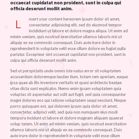
occaecat cupidatat non proident, sunt in culpa qui
officia deserunt mollit anim.
nsert your content hereorem ipsum dolor sit amet,
L
consectetur adipisicing elit, sed do eiusmod tempor
incididunt ut labore et dolore magna aliqua. Ut enim ad
minim veniam, quis nostrud exercitation ullamco laboris nisi ut
aliquip ex ea commodo consequat. Duis aute irure dolor in
reprehenderit in voluptate velit esse cillum dolore eu fugiat nulla
pariatur. Excepteur sint occaecat cupidatat non proident, sunt in
culpa qui officia deserunt mollit anim.
Sed ut perspiciatis unde omnis iste natus error sit voluptatem
accusantium doloremque laudan tium, totam rem aperiam, eaque
ipsa quae ab illo inventore veritatis et quasi architecto beatae
vitae dicta sunt explicabo. Nemo enim ipsam voluptatem quia
voluptas sit aspernatur aut odit aut fugit, sed quia consequuntur
magni dolores eos qui ratione voluptatem sequi nesciunt. Neque
porro quisquam est, qui dolorem ipsum quia dolor sit amet,
consectetur, adipisci velit, sed quia non numquam eius modi
tempora incidunt ut labore et dolore magnam aliquam quaerat
volup tatem. Ut enim ad minim veniam, quis nostrud exercitation
ullamco laboris nisi ut aliquip ex ea commodo consequat. Duis
aute irure dolor in reprehenderit in voluptate velit esse cillum